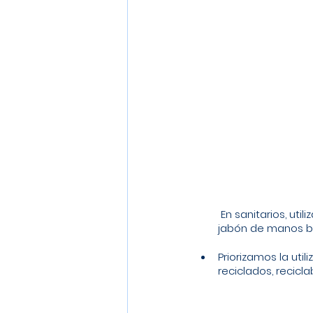
 En sanitarios, utilizamos papel higiénico y 
jabón de manos b
Priorizamos la util
reciclados, reciclab