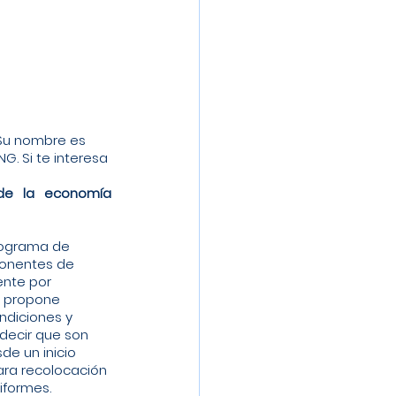
 Su nombre es 
G. Si te interesa 
e la economía 
ponentes de 
nte por 
e propone 
ndiciones y 
decir que son 
e un inicio 
ara recolocación 
iformes. 