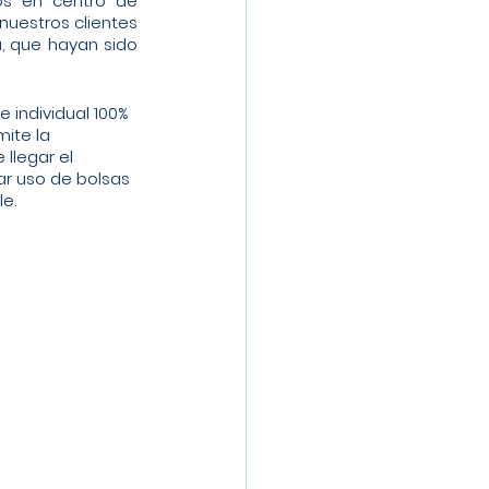
os en centro de 
uestros clientes 
, que hayan sido 
mite la 
 llegar el 
r uso de bolsas 
e.