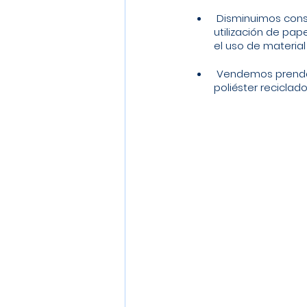
 Disminuimos considerablemente la 
utilización de pape
el uso de material 
 Vendemos prendas composición 40% 
poliéster reciclad