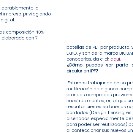
l impreso, privilegiando 
digital.
o elaborado con 7 
botellas de PET por producto.
EKKO, y son de la marca BIGBAN
conocerlas, da click 
aquí.
¿Cómo puedes ser parte d
circular en IPF?
 Estamos trabajando en un programa de 
reutilización de algunos com
prendas compradas previame
nuestros clientes, en el que s
rescatar cierres en buenas co
bordados (Design Thinking, es 
diseñados especialmente desd
para poder ser reutilizados) p
al confeccionar sus nuevos un