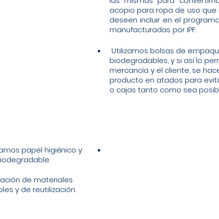
las mismas para convertirn
acopio para ropa de uso que n
deseen incluir en el programa
manufacturadas por IPF.
 Utilizamos bolsas de empaque individual 100% 
biodegradables, y si así lo per
mercancía y el cliente, se hace
producto en atados para evita
o cajas tanto como sea posibl
iodegradable.
ización de materiales 
les y de reutilización.