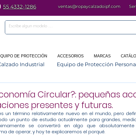
55 4332-1286
ventas@ropaycalzadoipf.com
Ser
EQUIPO DE PROTECCIÓN
ACCESORIOS
MARCAS
CATÁLO
Calzado Industrial
Equipo de Protección Persona
Economía Circular?: pequeñas ac
ciones presentes y futuras.
es un término relativamente nuevo en el mundo, pero defin
odo un punto de estudio actualmente para grandes, medi
ximamente se convertirá en algo que absolutamente 
ma de operar, y hoy te explicaremos el porqué.