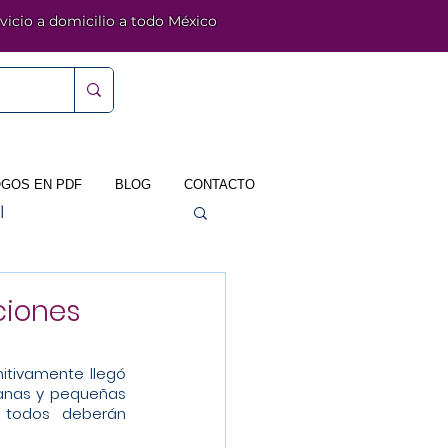
vicio a domicilio a todo México
GOS EN PDF
BLOG
CONTACTO
l
ciones
itivamente llegó 
anas y pequeñas 
todos deberán 