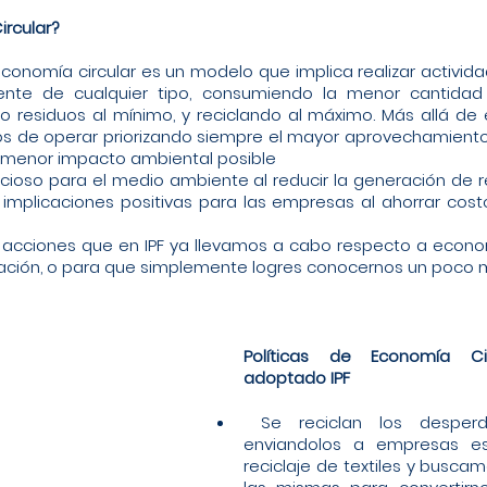
ircular?
economía circular es un modelo que implica realizar activid
ente de cualquier tipo, consumiendo la menor cantidad 
o residuos al mínimo, y reciclando al máximo. Más allá de e
 de operar priorizando siempre el mayor aprovechamiento 
l menor impacto ambiental posible
icioso para el medio ambiente al reducir la generación de re
mplicaciones positivas para las empresas al ahorrar cost
cciones que en IPF ya llevamos a cabo respecto a economí
iración, o para que simplemente logres conocernos un poco 
Políticas de Economía Ci
adoptado IPF 
 Se reciclan los desperdicios de corte 
enviandolos a empresas esp
reciclaje de textiles y busca