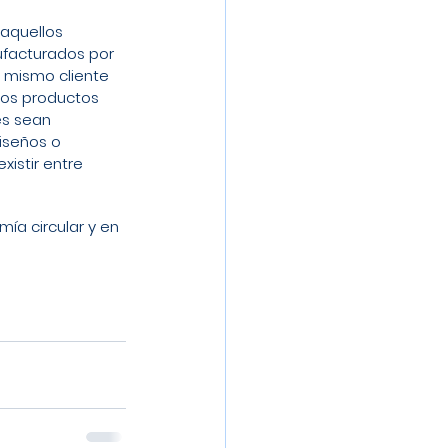
aquellos 
facturados por 
l mismo cliente 
los productos 
s sean 
iseños o 
istir entre 
ía circular y en 