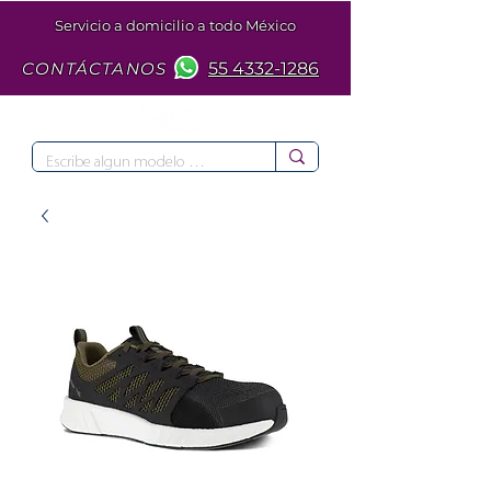
Servicio a domicilio a todo México
CONTÁCTANOS
55 4332-1286