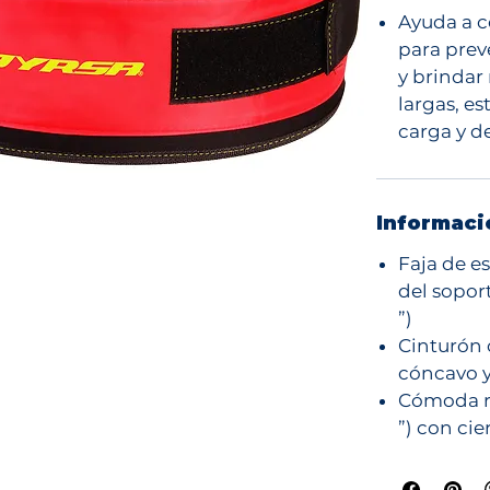
Ayuda a c
para prev
y brinda
largas, es
carga y d
Informaci
Faja de es
del sopor
”)
Cinturón 
cóncavo y
Cómoda re
”) con cie