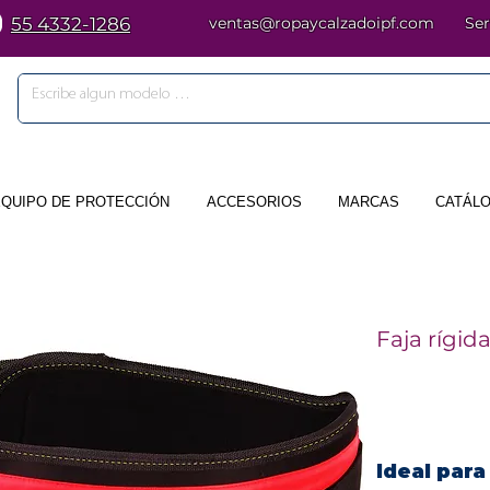
55 4332-1286
ventas@ropaycalzadoipf.com
Ser
EQUIPO DE PROTECCIÓN
ACCESORIOS
MARCAS
CATÁLO
Faja rígid
Ideal para