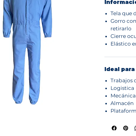
Informaci
Tela que d
Gorro con
retirarlo
Cierre ocu
Elástico 
Ideal para
Trabajos
Logistica
Mecánica
Almacén
Plataform