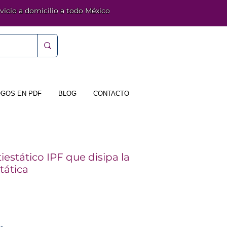
vicio a domicilio a todo México
GOS EN PDF
BLOG
CONTACTO
iestático IPF que disipa la
tática