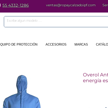
55 4332-1286
ventas@ropaycalzadoipf.com
Ser
EQUIPO DE PROTECCIÓN
ACCESORIOS
MARCAS
CATÁLO
Overol Ant
energía es