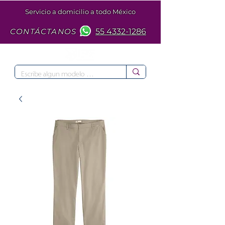
Servicio a domicilio a todo México
CONTÁCTANOS
55 4332-1286