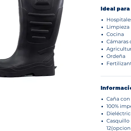
Ideal para
Hospitale
Limpieza
Cocina
Cámaras d
Agricultu
Ordeña
Fertilizan
Informaci
Caña con 
100% imp
Dieléctri
Casquillo
12(opcion