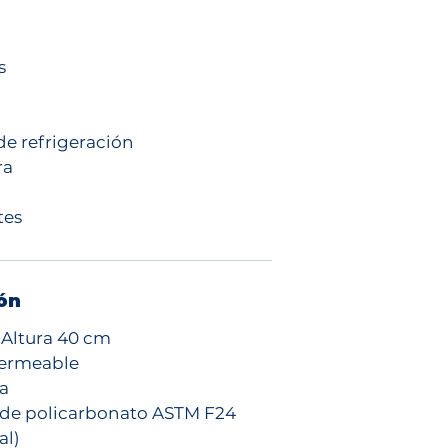
s
e refrigeración
ra
tes
ón
Altura 40 cm
ermeable
ca
 de policarbonato ASTM F24
al)