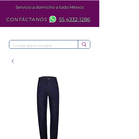
Servicio a domicilio a todo México
CONTÁCTANOS
55 4332-1286