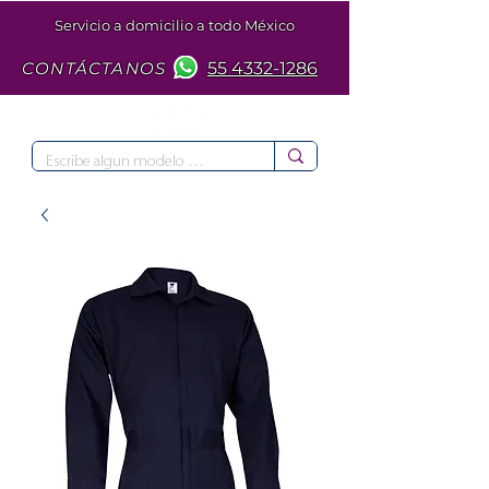
Servicio a domicilio a todo México
CONTÁCTANOS
55 4332-1286