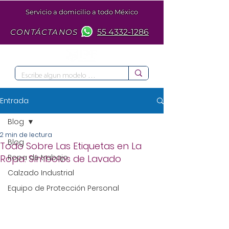
Servicio a domicilio a todo México
CONTÁCTANOS
55 4332-1286
Entrada
Blog
2 min de lectura
Blog
Todo Sobre Las Etiquetas en La
Ropa: Símbolos de Lavado
Ropa de trabajo
Calzado Industrial
Equipo de Protección Personal