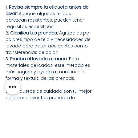
1. 
Revisa siempre la etiqueta antes de 
lavar:
 Aunque algunos tejidos 
parezcan resistentes, pueden tener 
requisitos específicos.
2. 
Clasifica tus prendas:
 Agrúpalas por 
colores, tipo de tela y necesidades de 
lavado para evitar accidentes como 
transferencias de color.
3. 
Prueba el lavado a mano:
 Para 
materiales delicados, este método es 
más seguro y ayuda a mantener la 
forma y textura de las prendas.
Las etiquetas de cuidado son tu mejor 
guía para lavar tus prendas de 
manera eficiente y sin riesgos. Al 
seguir las instrucciones de los 
símbolos, puedes mantener tu ropa 
como nueva por más tiempo, evitar 
errores costosos y, además, contribuir 
al cuidado del medio ambiente al 