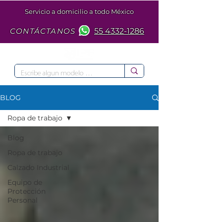
Servicio a domicilio a todo México
CONTÁCTANOS
55 4332-1286
BLOG
Ropa de trabajo
Blog
Ropa de trabajo
Calzado Industrial
Equipo de
Protección
Personal