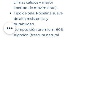
climas cálidos y mayor
libertad de movimiento).
Tipo de tela: Popelina suave
de alta resistencia y
durabilidad.
Composición premium: 60%
Algodón (frescura natural
superior) y 40% Poliéster
(resistencia al desgaste y
facilidad de planchado).
Peso ultraligero: 3.60 Oz
(comodidad garantizada
durante toda la jornada).
Detalles de confección: Doble
costura reforzada, remaches
de seguridad en puntos de
tensión y botones de alta
resistencia.
Almacenamiento: Bolsa
frontal tipo pasaporte con