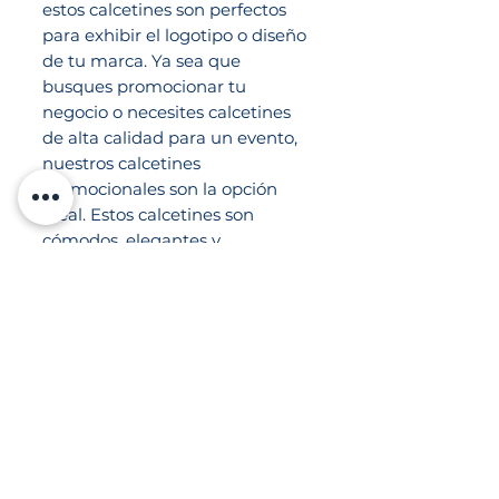
estos calcetines son perfectos
para exhibir el logotipo o diseño
de tu marca. Ya sea que
busques promocionar tu
negocio o necesites calcetines
de alta calidad para un evento,
nuestros calcetines
promocionales son la opción
ideal. Estos calcetines son
cómodos, elegantes y
duraderos, lo que los convierte
en el artículo promocional
perfecto para tu empresa.
Calcetines promocionales
color rojo
Información
Calcetines