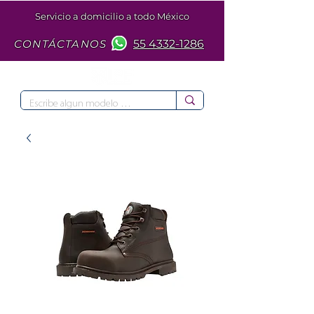
Servicio a domicilio a todo México
CONTÁCTANOS
55 4332-1286