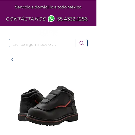
Servicio a domicilio a todo México
CONTÁCTANOS
55 4332-1286