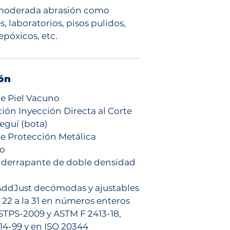
 moderada abrasión como
, laboratorios, pisos pulidos,
epóxicos, etc.
ón
e Piel Vacuno
ión Inyección Directa al Corte
eguí (bota)
e Protección Metálica
co
iderrapante de doble densidad
 AddJust decómodas y ajustables
a 22 a la 31 en números enteros
TPS-2009 y ASTM F 2413-18,
14-99 y en ISO 20344