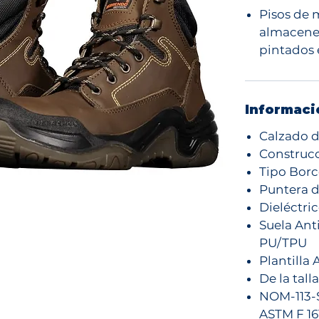
Pisos de
almacenes
pintados 
Informaci
Calzado d
Construcc
Tipo Borc
Puntera d
Dieléctri
Suela Ant
PU/TPU
Plantilla
De la tall
NOM-113-S
ASTM F 16