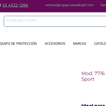
55 4332-1286
ventas@ropaycalzadoipf.com
Ser
EQUIPO DE PROTECCIÓN
ACCESORIOS
MARCAS
CATÁLO
Mod. 7716
Sport
Ideal para