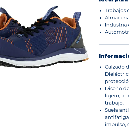
Trabajos
Almacena
Industria
Automotr
Informaci
Calzado d
Dieléctri
protección
Diseño de
ligero, a
trabajo.
Suela ant
antifatig
impulso,