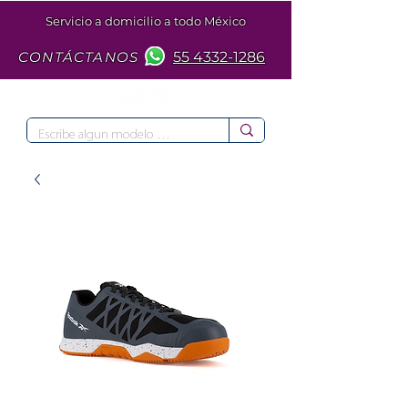
Servicio a domicilio a todo México
CONTÁCTANOS
55 4332-1286