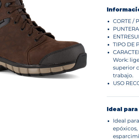
Informaci
CORTE / P
PUNTERA 
ENTRESUE
TIPO DE P
CARACTERÍ
Work: lige
superior 
trabajo.
USO RECO
Ideal para
Ideal par
epóxicos,
esparcimi