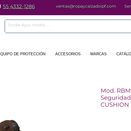
55 4332-1286
ventas@ropaycalzadoipf.com
Ser
EQUIPO DE PROTECCIÓN
ACCESORIOS
MARCAS
CATÁLO
Mod. RBMX
Seguridad
CUSHION