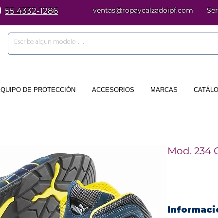
55 4332-1286
ventas@ropaycalzadoipf.com
Ser
EQUIPO DE PROTECCIÓN
ACCESORIOS
MARCAS
CATÁLO
Mod. 234 
Informaci