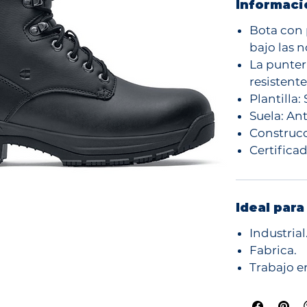
Informaci
Bota con 
bajo las 
La punter
resistent
Plantilla:
Suela: An
Construcc
Certifica
Ideal para
Industrial
Fabrica.
Trabajo e