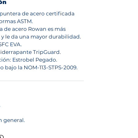
ón
puntera de acero certificada
normas ASTM.
a de acero Rowan es más
e y le da una mayor durabilidad.
 SFC EVA.
tiderrapante TripGuard.
ión: Estrobel Pegado.
do bajo la NOM-113-STPS-2009.
.
n general.