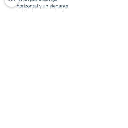
horizontal y un elegante
botón de cuerno de alta
resistencia.
Características Técnicas y
Especificaciones:
Marca: IPF (Especialistas en
Uniformes Industriales y de
Seguridad).
Modelo: Mirage Manga Larga
para Caballero.
Material del cuerpo:
Gabardina premium 100%
Algodón (confort natural,
transpirable y seguro).
Costuras de Alta Resistencia:
Hilo calibre 30/3 (100%
poliéster) al tono de la
prenda.
Diseño Ergonómico: Bata en