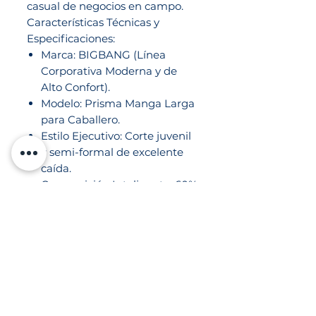
casual de negocios en campo.
Características Técnicas y
Especificaciones:
Marca: BIGBANG (Línea
Corporativa Moderna y de
Alto Confort).
Modelo: Prisma Manga Larga
para Caballero.
Estilo Ejecutivo: Corte juvenil
y semi-formal de excelente
caída.
Composición Inteligente: 60%
Algodón (frescura natural) y
40% Poliéster (durabilidad y
retención de forma).
Peso Pluma: 3.75 oz (una de
las alternativas más ligeras y
frescas del mercado).
Atributo Premium: Diseño
con cuello y mangas de doble