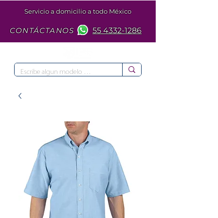
Servicio a domicilio a todo México
CONTÁCTANOS
55 4332-1286