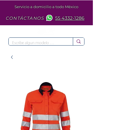
Servicio a domicilio a todo México
CONTÁCTANOS
55 4332-1286