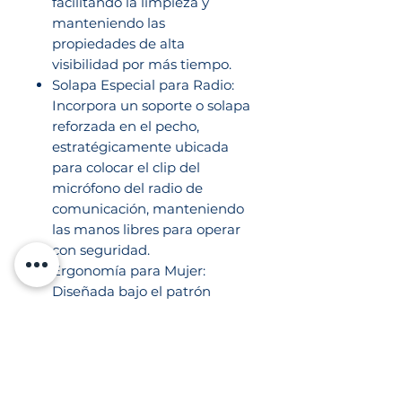
facilitando la limpieza y
manteniendo las
propiedades de alta
visibilidad por más tiempo.
Solapa Especial para Radio:
Incorpora un soporte o solapa
reforzada en el pecho,
estratégicamente ubicada
para colocar el clip del
micrófono del radio de
comunicación, manteniendo
las manos libres para operar
con seguridad.
Ergonomía para Mujer:
Diseñada bajo el patrón
femenino para brindar un
ajuste cómodo en hombros,
busto y cintura, permitiendo
total libertad de movimiento
en el campo de trabajo.