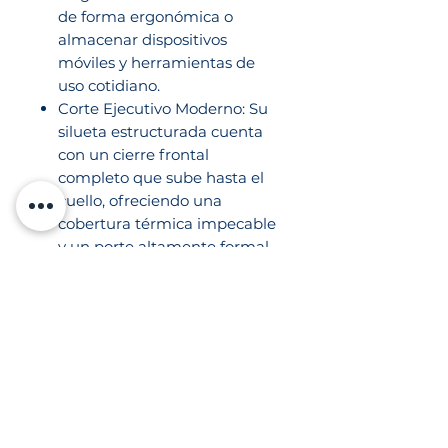
de forma ergonómica o
almacenar dispositivos
móviles y herramientas de
uso cotidiano.
Corte Ejecutivo Moderno: Su
silueta estructurada cuenta
con un cierre frontal
completo que sube hasta el
cuello, ofreciendo una
cobertura térmica impecable
y un porte altamente formal
frente a clientes o en la
planta de producción.
Características Técnicas y
Especificaciones:
Tipo de prenda: Chamarra
Corporativa / Ejecutiva de
Invierno.
Composición Inteligente: 92%