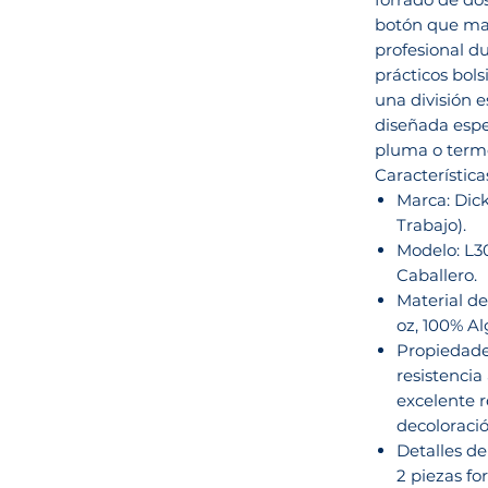
botón que ma
profesional d
prácticos bols
una división e
diseñada espe
pluma o termó
Característica
Marca: Dic
Trabajo).
Modelo: L3
Caballero.
Material d
oz, 100% Al
Propiedades
resistencia
excelente r
decoloració
Detalles de
2 piezas fo