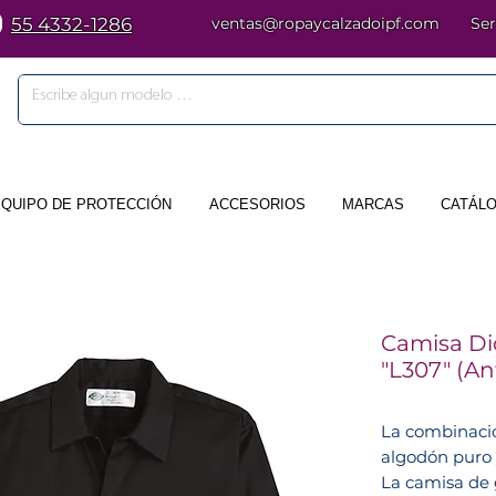
55 4332-1286
ventas@ropaycalzadoipf.com
Ser
EQUIPO DE PROTECCIÓN
ACCESORIOS
MARCAS
CATÁLO
Camisa Di
"L307" (An
La combinació
algodón puro 
La camisa de