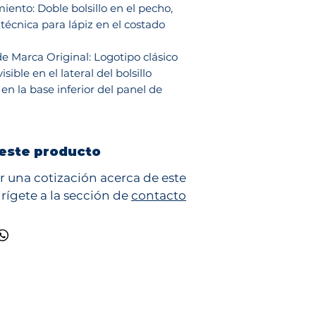
ento: Doble bolsillo en el pecho,
técnica para lápiz en el costado
e Marca Original: Logotipo clásico
isible en el lateral del bolsillo
 en la base inferior del panel de
este producto
ar una cotización acerca de este
rígete a la sección de
contacto
Ciudad de México
(55) 5355 5540
as@ropaycalzadoipf.com