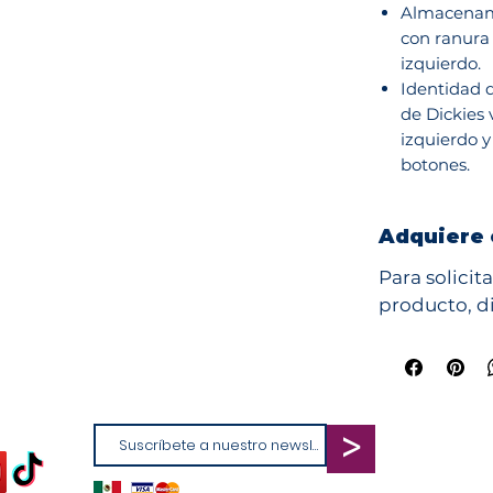
Almacenami
con ranura 
izquierdo.
Identidad d
de Dickies v
izquierdo y
botones.
Adquiere 
Para solicit
producto, di
>
vent