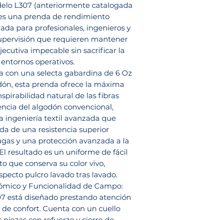
elo L307 (anteriormente catalogada
es una prenda de rendimiento
ada para profesionales, ingenieros y
upervisión que requieren mantener
ecutiva impecable sin sacrificar la
 entornos operativos.
 con una selecta gabardina de 6 Oz
ón, esta prenda ofrece la máxima
nspirabilidad natural de las fibras
rencia del algodón convencional,
a ingeniería textil avanzada que
da de una resistencia superior
rugas y una protección avanzada a la
El resultado es un uniforme de fácil
 que conserva su color vivo,
specto pulcro lavado tras lavado.
ómico y Funcionalidad de Campo:
7 está diseñado prestando atención
 de confort. Cuenta con un cuello
 piezas con refuerzo y cierre de