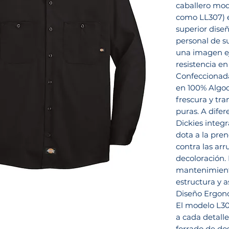
caballero mod
como LL307) 
superior diseñ
personal de s
una imagen ej
resistencia en
Confeccionada
en 100% Algod
frescura y tra
puras. A dife
Dickies integr
dota a la pren
contra las ar
decoloración. 
mantenimiento
estructura y a
Diseño Ergon
El modelo L30
a cada detalle
forrado de dos