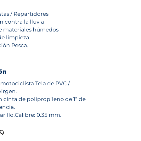
stas / Repartidores
 contra la lluvia
e materiales húmedos
de limpieza
ión Pesca.
ón
motociclista Tela de PVC /
virgen.
n cinta de polipropileno de 1” de
tencia.
arillo.Calibre: 0.35 mm.