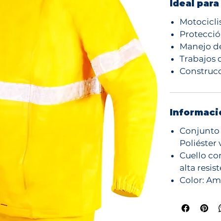
Ideal para
Motocicli
Protección
Manejo d
Trabajos 
Construcc
Informaci
Conjunto 
Poliéster 
Cuello co
alta resis
Color: Am