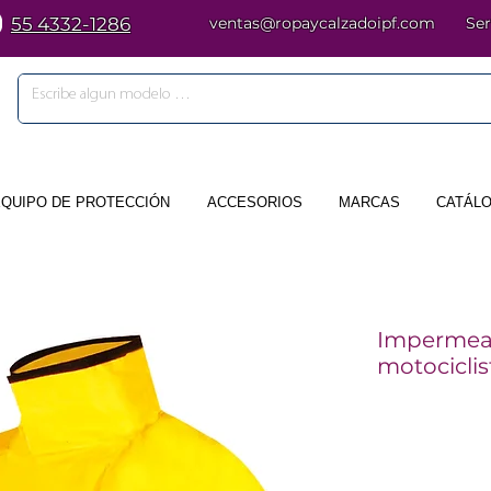
55 4332-1286
ventas@ropaycalzadoipf.com
Ser
EQUIPO DE PROTECCIÓN
ACCESORIOS
MARCAS
CATÁLO
Impermeab
motociclis