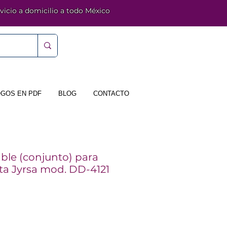
vicio a domicilio a todo México
GOS EN PDF
BLOG
CONTACTO
le (conjunto) para
ta Jyrsa mod. DD-4121