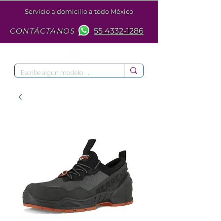
Servicio a domicilio a todo México
CONTÁCTANOS
55 4332-1286