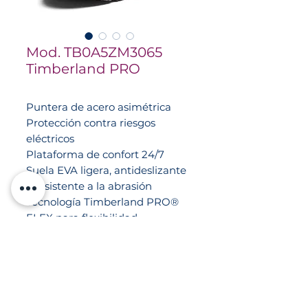
Mod. TB0A5ZM3065
Timberland PRO
Puntera de acero asimétrica
Protección contra riesgos
eléctricos
Plataforma de confort 24/7
Suela EVA ligera, antideslizante
y resistente a la abrasión
Tecnología Timberland PRO®
FLEX para flexibilidad
Forro ReBOTL™ antimicrobiano
contra olores