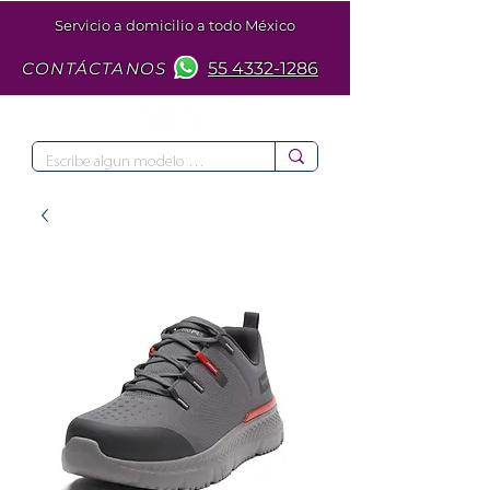
Servicio a domicilio a todo México
CONTÁCTANOS
55 4332-1286