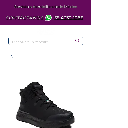
Servicio a domicilio a todo México
CONTÁCTANOS
55 4332-1286