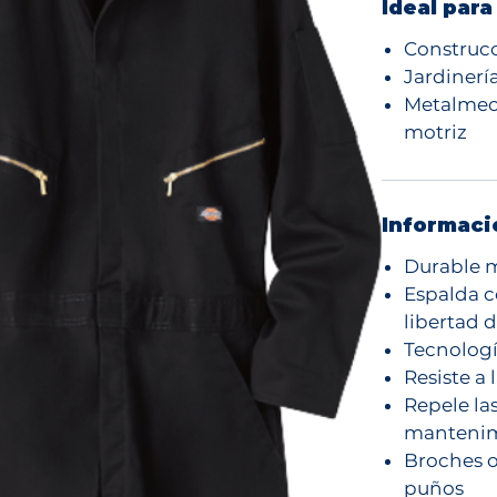
Ideal para
Construcc
Jardinerí
Metalmeca
motriz
Informaci
Durable m
Espalda c
libertad 
Tecnolog
Resiste a 
Repele la
manteni
Broches oc
puños