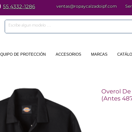
55 4332-1286
ventas@ropaycalzadoipf.com
Ser
EQUIPO DE PROTECCIÓN
ACCESORIOS
MARCAS
CATÁLO
Overol De 
(Antes 48