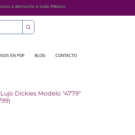
vicio a domicilio a todo México
GOS EN PDF
BLOG
CONTACTO
Lujo Dickies Modelo "4779"
799)