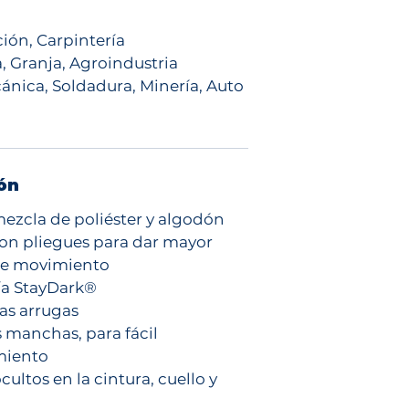
ión, Carpintería
a, Granja, Agroindustria
́nica, Soldadura, Minería, Auto
ón
ezcla de poliéster y algodón
on pliegues para dar mayor
de movimiento
ía StayDark®
las arrugas
s manchas, para fácil
miento
ultos en la cintura, cuello y