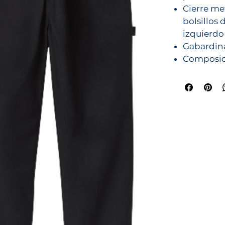
Cierre met
bolsillos 
izquierdo
Gabardina
Composici