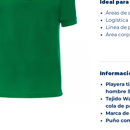
Ideal para
Áreas de 
Logística
Línea de
Área corp
Informaci
Playera t
hombre 5
Tejido Wa
cola de p
Marca de
Puño co