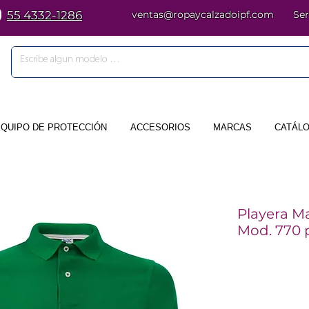
55 4332-1286
ventas@ropaycalzadoipf.com
Ser
EQUIPO DE PROTECCIÓN
ACCESORIOS
MARCAS
CATÁLO
Playera M
Mod. 770