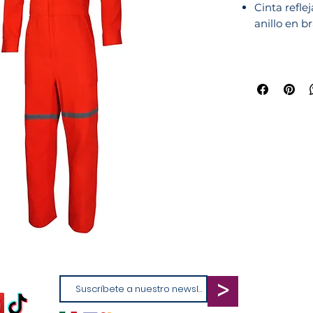
Cinta refle
anillo en b
>