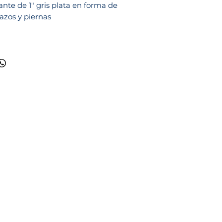
jante de 1" gris plata en forma de
razos y piernas
Ciudad de México
(55) 5355 5540