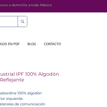
vicio a domicilio a todo México
GOS EN PDF
BLOG
CONTACTO
ustrial IPF 100% Algodón
Reflejante
gabardina 100% algodón
ior izquierda
laterales de comunicación