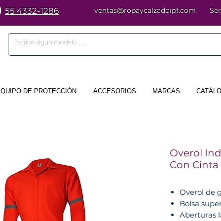
55 4332-1286
ventas@ropaycalzadoipf.com
Ser
EQUIPO DE PROTECCIÓN
ACCESORIOS
MARCAS
CATÁLO
Overol Ind
Con Cinta 
Overol de 
Bolsa super
Aberturas 