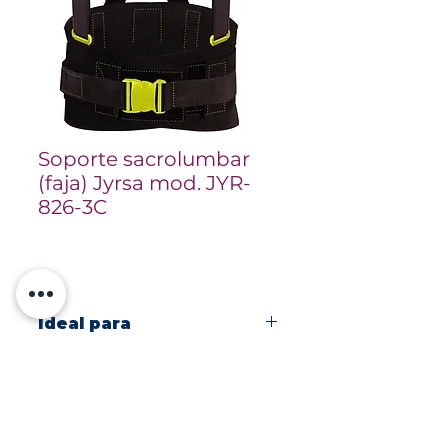
Soporte sacrolumbar
(faja) Jyrsa mod. JYR-
826-3C
Ideal para
Áreas de trabajo
Información
Actividades cerca de
vehículos
Faja de Tirantes elásticos
Equipo en marcha.
de 1 1/4” (32mm) con