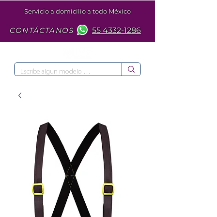
Servicio a domicilio a todo México
CONTÁCTANOS
55 4332-1286