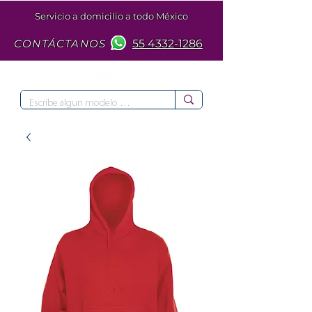
Servicio a domicilio a todo México
CONTÁCTANOS
55 4332-1286