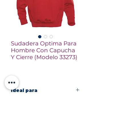
Sudadera Optima Para
Hombre Con Capucha
Y Cierre (Modelo 33273)
Ideal para
Prenda diseñada para
Información
áreas de almacenaje
Linea de producción
Sudadera con Capucha y
Logística
Cangurera 50%